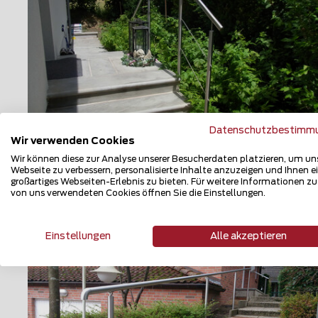
Datenschutzbestimm
Wir verwenden Cookies
Wir können diese zur Analyse unserer Besucherdaten platzieren, um un
Geländer und Handläufe
Webseite zu verbessern, personalisierte Inhalte anzuzeigen und Ihnen e
großartiges Webseiten-Erlebnis zu bieten. Für weitere Informationen z
2384 Breitenfurt bei Wien
von uns verwendeten Cookies öffnen Sie die Einstellungen.
Teilen
Einstellungen
Alle akzeptieren