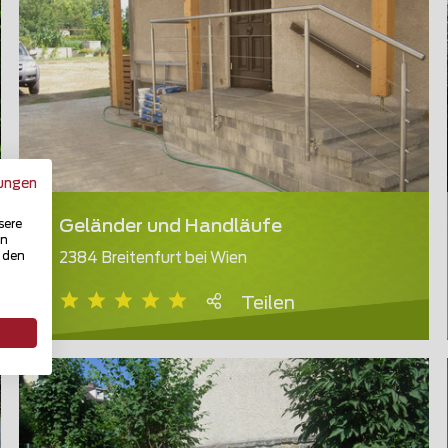
ungen
sere
Geländer und Handläufe
in
u den
2384 Breitenfurt bei Wien
Teilen