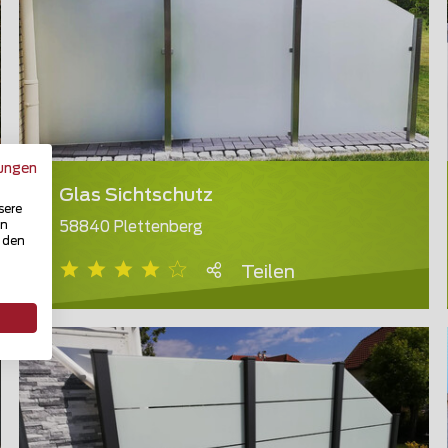
ungen
Glas Sichtschutz
sere
in
58840 Plettenberg
u den
Teilen