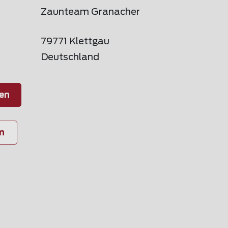
Zaunteam Granacher
79771 Klettgau
Deutschland
en
n