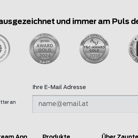
ausgezeichnet und immer am Puls d
Ihre E-Mail Adresse
tter an
team App
Produkte
Über Zaunt