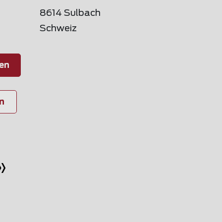
8614 Sulbach
Schweiz
en
n
»