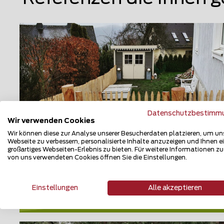
Datenschutzbestimm
Wir verwenden Cookies
Wir können diese zur Analyse unserer Besucherdaten platzieren, um un
Webseite zu verbessern, personalisierte Inhalte anzuzeigen und Ihnen e
großartiges Webseiten-Erlebnis zu bieten. Für weitere Informationen z
Naturzaun
von uns verwendeten Cookies öffnen Sie die Einstellungen.
59821 Arnsberg
Einstellungen
Alle akzeptieren
Teilen