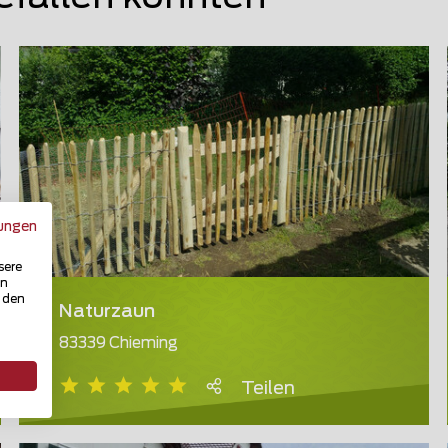
ungen
sere
in
u den
Naturzaun
83339 Chieming
Teilen