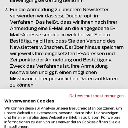
Einwilligungserklärung benannt.
Für die Anmeldung zu unserem Newsletter
verwenden wir das sog. Double-opt-in-
Verfahren. Das heißt, dass wir Ihnen nach Ihrer
Anmeldung eine E-Mail an die angegebene E-
Mail-Adresse senden, in welcher wir Sie um
Bestätigung bitten, dass Sie den Versand des
Newsletters wünschen. Darüber hinaus speichern
wir jeweils Ihre eingesetzten IP-Adressen und
Zeitpunkte der Anmeldung und Bestätigung.
Zweck des Verfahrens ist, Ihre Anmeldung
nachweisen und ggf. einen möglichen
Missbrauch Ihrer persönlichen Daten aufklären
zu können.
Pflichtangabe für die Übersendung des
Datenschutzbestimmungen
Newsletters ist allein Ihre E-Mail-Adresse. Die
Wir verwenden Cookies
Angabe weiterer, gesondert markierter Daten ist
Wir können diese zur Analyse unserer Besucherdaten platzieren, um
freiwillig und wird verwendet, um Sie persönlich
unsere Webseite zu verbessern, personalisierte Inhalte anzuzeigen
und Ihnen ein großartiges Webseiten-Erlebnis zu bieten. Für weitere
ansprechen zu können. Nach Ihrer Bestätigung
Informationen zu den von uns verwendeten Cookies öffnen Sie die
speichern wir Ihre E-Mail-Adresse zum Zweck der
Einstellungen.