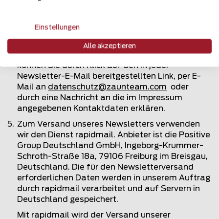
Zusendung des Newsletters. Rechtsgrundlage
ist Art. 6 Abs. 1 S. 1 lit. a DS-GVO.
Einstellungen
Ihre Einwilligung in die Übersendung des
Newsletters können Sie jederzeit widerrufen und
Alle akzeptieren
den Newsletter abbestellen. Den Widerruf
können Sie durch Klick auf den in jeder
Newsletter-E-Mail bereitgestellten Link, per E-
Mail an
datenschutz@
zaunteam
.com
oder
durch eine Nachricht an die im Impressum
angegebenen Kontaktdaten erklären.
Zum Versand unseres Newsletters verwenden
wir den Dienst rapidmail. Anbieter ist die Positive
Group Deutschland GmbH, Ingeborg-Krummer-
Schroth-Straße 18a, 79106 Freiburg im Breisgau,
Deutschland. Die für den Newsletterversand
erforderlichen Daten werden in unserem Auftrag
durch rapidmail verarbeitet und auf Servern in
Deutschland gespeichert.
Mit rapidmail wird der Versand unserer