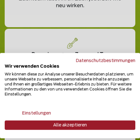
neu wirken.
Renovierung von Zaun und Tor
Datenschutzbestimmungen
Ihr in die Jahre gekommener Zaun ist bei
Wir verwenden Cookies
uns in besten Händen.
Wir können diese zur Analyse unserer Besucherdaten platzieren, um
unsere Webseite zu verbessern, personalisierte Inhalte anzuzeigen
und Ihnen ein großartiges Webseiten-Erlebnis zu bieten. Für weitere
Informationen zu den von uns verwendeten Cookies öffnen Sie die
Einstellungen.
Einstellungen
Arbeit von Zaunteam
Qualifiziert und professionell – Ihr
Alle akzeptieren
Zaunteam