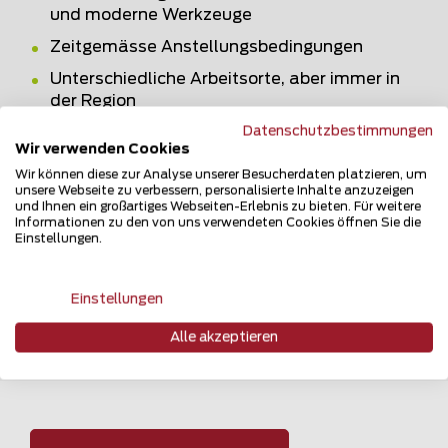
und moderne Werkzeuge
Zeitgemässe Anstellungsbedingungen
Unterschiedliche Arbeitsorte, aber immer in
der Region
Datenschutzbestimmungen
Ein eingespieltes, kollegiales und starkes
Wir verwenden Cookies
Team
Wir können diese zur Analyse unserer Besucherdaten platzieren, um
Legendäre Teamevents
unsere Webseite zu verbessern, personalisierte Inhalte anzuzeigen
und Ihnen ein großartiges Webseiten-Erlebnis zu bieten. Für weitere
Informationen zu den von uns verwendeten Cookies öffnen Sie die
Einstellungen.
Du hast das Gefühl, das wäre was? Dann
freuen wir uns auf deine Bewerbung, auch
Einstellungen
telefonisch.
Alle akzeptieren