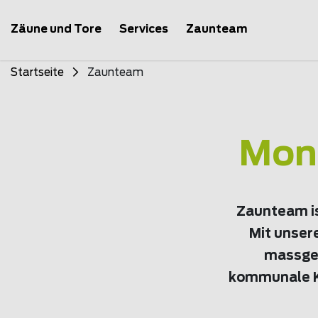
Zäune und Tore
Services
Zaunteam
Startseite
Zaunteam
Mont
Zaunteam is
Mit unser
massges
kommunale Ku