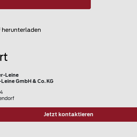
F herunterladen
rt
r-Leine
Leine GmbH & Co. KG
34
endorf
Jetzt kontaktieren