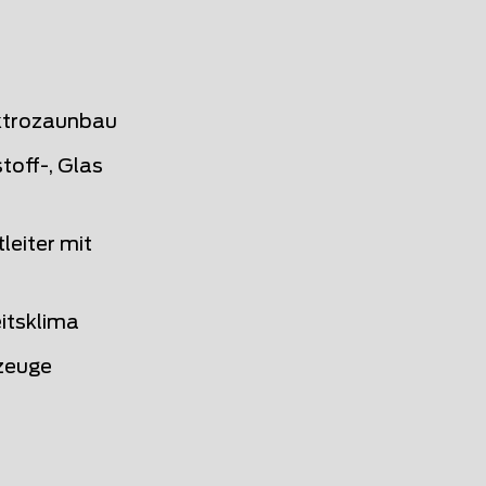
lektrozaunbau
toff-, Glas
leiter mit
itsklima
zeuge