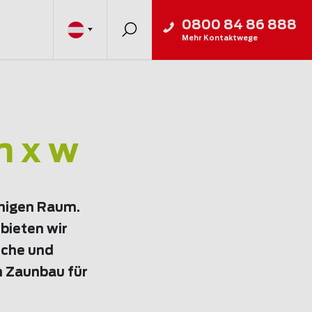
0800 84 86 888
Mehr Kontaktwege
m x w
chigen Raum.
bieten wir
iche und
m Zaunbau für