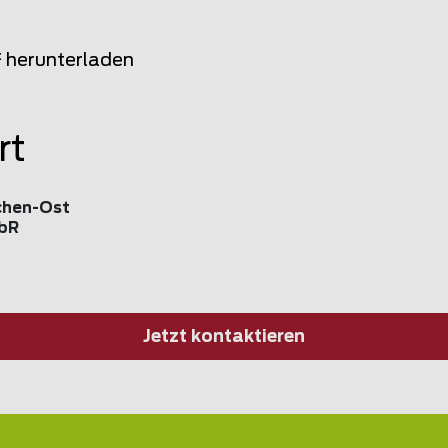
F herunterladen
rt
hen-Ost
GbR
g
Jetzt kontaktieren