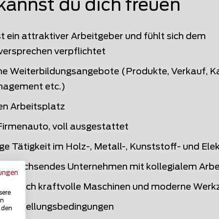
kannst du dich freuen
 ein attraktiver Arbeitgeber und fühlt sich dem
versprechen verpflichtet
e Weiterbildungsangebote (Produkte, Verkauf, Ka
nagement etc.)
en Arbeitsplatz
Firmenauto, voll ausgestattet
tige Tätigkeit im Holz-, Metall-, Kunststoff- und E
s, wachsendes Unternehmen mit kollegialem Arbe
ungen
ng durch kraftvolle Maschinen und moderne Werk
sere
in
e Anstellungsbedingungen
u den