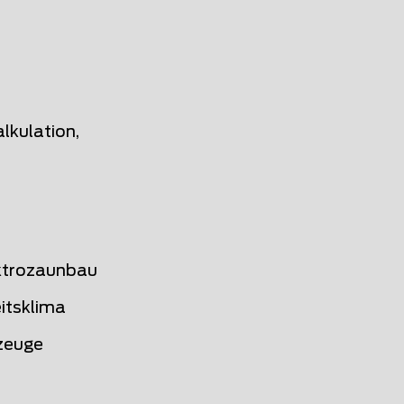
lkulation,
lektrozaunbau
itsklima
zeuge