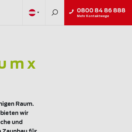
0800 84 86 888
Mehr Kontaktwege
u m x
chigen Raum.
bieten wir
iche und
m Zaunbau für