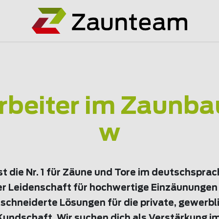
rbeiter im Zaunba
w
t die Nr. 1 für Zäune und Tore im deutschspra
er Leidenschaft für hochwertige Einzäunungen 
chneiderte Lösungen für die private, gewerbl
ndschaft. Wir suchen dich als Verstärkung i