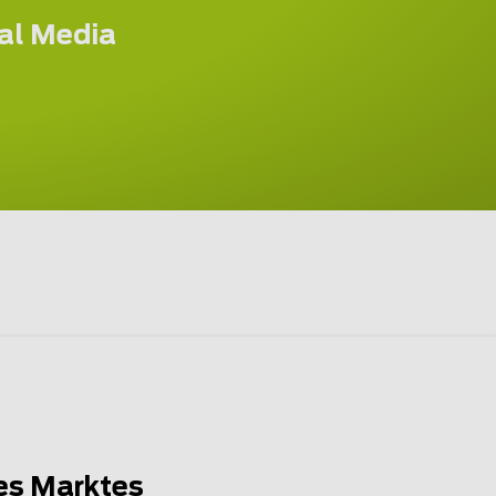
ial Media
es Marktes