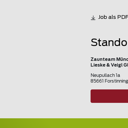
Job als PD
Stando
Zaunteam Münc
Lieske & Veigl 
Neupullach 1a
85661 Forstinnin