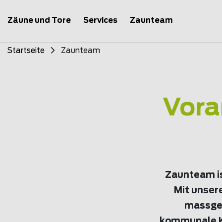
Zäune und Tore
Services
Zaunteam
Startseite
Zaunteam
Vora
Zaunteam is
Mit unser
massges
kommunale Ku