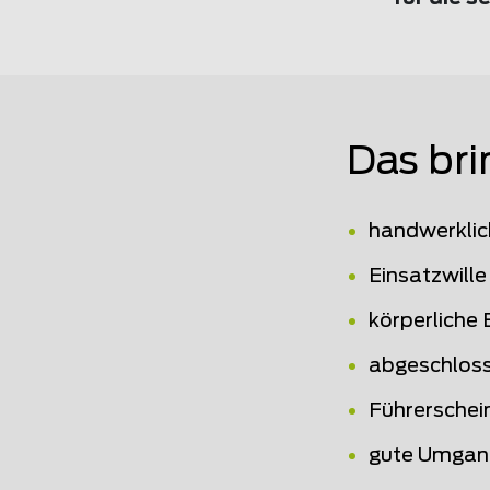
Das bri
handwerklic
Einsatzwille
körperliche 
abgeschloss
Führerschei
gute Umgan