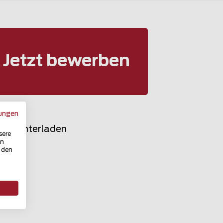
Jetzt bewerben
ungen
F herunterladen
sere
in
u den
rt
n-Ahr