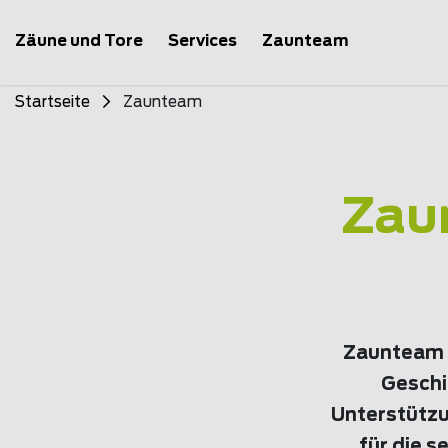
Zäune und Tore
Services
Zaunteam
Startseite
Zaunteam
Zau
Zaunteam b
Geschic
Unterstützu
für die 