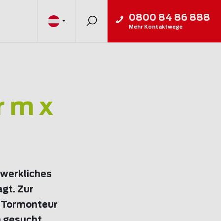
0800 84 86 888
Mehr Kontaktwege
 m x
dwerkliches
agt. Zur
d Tormonteur
 gesucht.