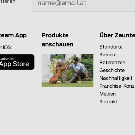
tter an
team App
Produkte
Über Zaunt
anschauen
Standorte
r iOS:
Karriere
Referenzen
Geschichte
Nachhaltigkeit
Franchise-Kon
Medien
Kontakt