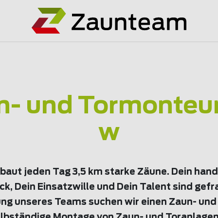
n- und Tormonteur
w
aut jeden Tag 3,5 km starke Zäune. Dein han
k, Dein Einsatzwille und Dein Talent sind gefr
ng unseres Teams suchen wir einen Zaun- un
selbständige Montage von Zaun- und Toranlagen