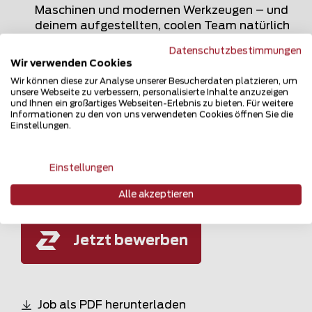
Maschinen und modernen Werkzeugen – und
deinem aufgestellten, coolen Team natürlich
Legendäre Teamevents
Datenschutzbestimmungen
Wir verwenden Cookies
Du spürst, das passt mit uns? Dann freuen wir
Wir können diese zur Analyse unserer Besucherdaten platzieren, um
unsere Webseite zu verbessern, personalisierte Inhalte anzuzeigen
uns auf deine Bewerbung – auch telefonisch.
und Ihnen ein großartiges Webseiten-Erlebnis zu bieten. Für weitere
Und Zaunteam Elbe-Pinnau freut sich auf
Informationen zu den von uns verwendeten Cookies öffnen Sie die
deine Fragen. Also natürlich nur, wenn du
Einstellungen.
welche hast.
Einstellungen
Alle akzeptieren
Jetzt bewerben
Job als PDF herunterladen