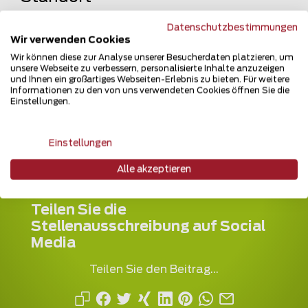
Zaunteam Kischkel
Datenschutzbestimmungen
Jörg Andreas Kischkel
Wir verwenden Cookies
Wir können diese zur Analyse unserer Besucherdaten platzieren, um
Kraienhopstraße 15
unsere Webseite zu verbessern, personalisierte Inhalte anzuzeigen
32312 Lübbecke
und Ihnen ein großartiges Webseiten-Erlebnis zu bieten. Für weitere
Informationen zu den von uns verwendeten Cookies öffnen Sie die
Einstellungen.
+49 5741 602 200
Einstellungen
Alle akzeptieren
Teilen Sie die
Stellenausschreibung auf Social
Media
Teilen Sie den Beitrag...