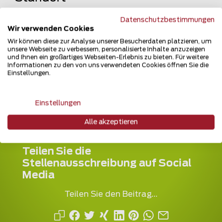
Zaunteam Bernau
Datenschutzbestimmungen
VHD GmbH & Co. KG.
Wir verwenden Cookies
Wir können diese zur Analyse unserer Besucherdaten platzieren, um
Schwanebecker Chaussee 105
unsere Webseite zu verbessern, personalisierte Inhalte anzuzeigen
16321 Bernau
und Ihnen ein großartiges Webseiten-Erlebnis zu bieten. Für weitere
Informationen zu den von uns verwendeten Cookies öffnen Sie die
Einstellungen.
+49 33 387 507 729
Einstellungen
Alle akzeptieren
Teilen Sie die
Stellenausschreibung auf Social
Media
Teilen Sie den Beitrag...