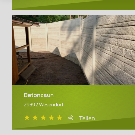
Betonzaun
29392 Wesendorf
Teilen