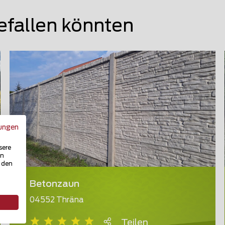
efallen könnten
ungen
sere
in
u den
Betonzaun
04552 Thräna
Teilen