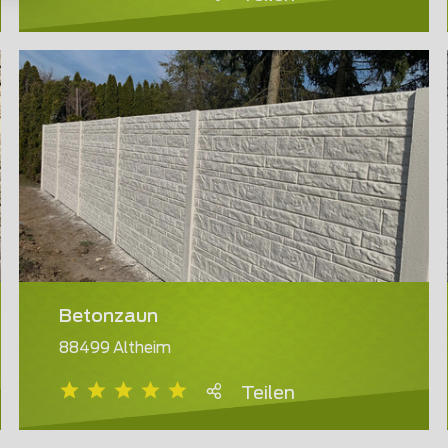
Betonzaun
88499 Altheim
Teilen