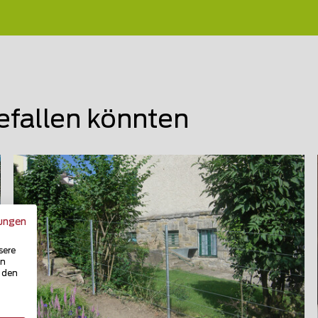
efallen könnten
ungen
sere
in
u den