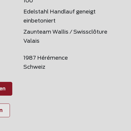
100
Edelstahl Handlauf geneigt
einbetoniert
Zaunteam Wallis / Swissclôture
Valais
1987 Hérémence
Schweiz
en
n