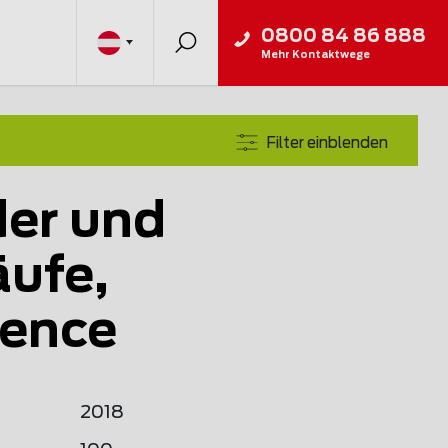
0800 84 86 888
Mehr Kontaktwege
Filter einblenden
er und
ufe,
ence
2018