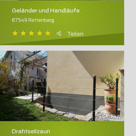
Geländer und Handläufe
87549 Rettenberg
Teilen
Drahtseilzaun