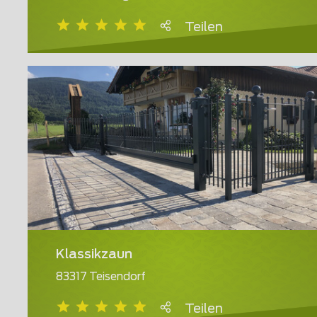
Teilen
Klassikzaun
83317 Teisendorf
Teilen