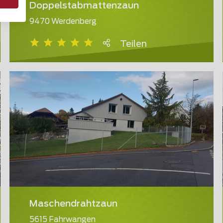
Doppelstabmattenzaun
9470 Werdenberg
Teilen
Maschendrahtzaun
5615 Fahrwangen