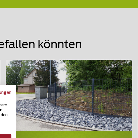
efallen könnten
ungen
sere
in
u den