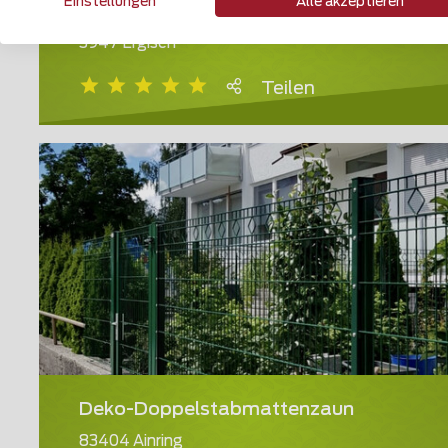
Einstellungen
Alle akzeptieren
Geländer und Handläufe
3947 Ergisch
Teilen
Deko-Doppelstabmattenzaun
83404 Ainring