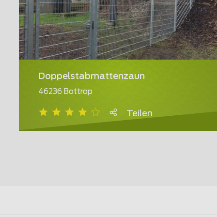
Doppelstabmattenzaun
46236 Bottrop
Teilen