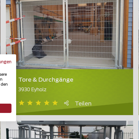
ungen
sere
Tore & Durchgänge
in
u den
3930 Eyholz
Teilen