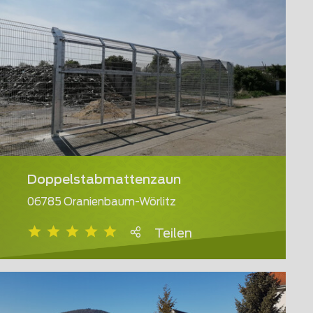
Doppelstabmattenzaun
06785 Oranienbaum-Wörlitz
Teilen