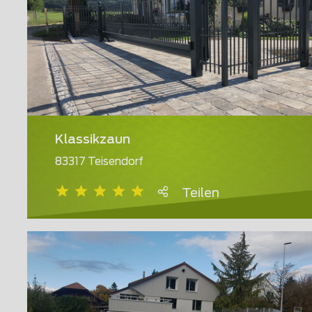
Klassikzaun
83317 Teisendorf
Teilen