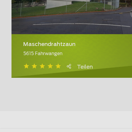
Maschendrahtzaun
5615 Fahrwangen
Teilen