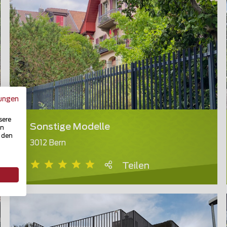
ungen
sere
Sonstige Modelle
in
u den
3012 Bern
Teilen