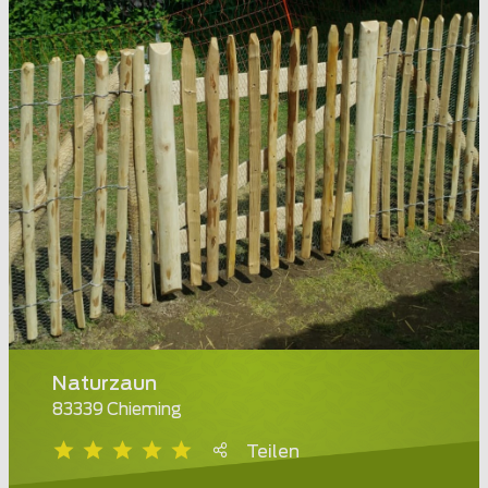
Naturzaun
83339 Chieming
Teilen