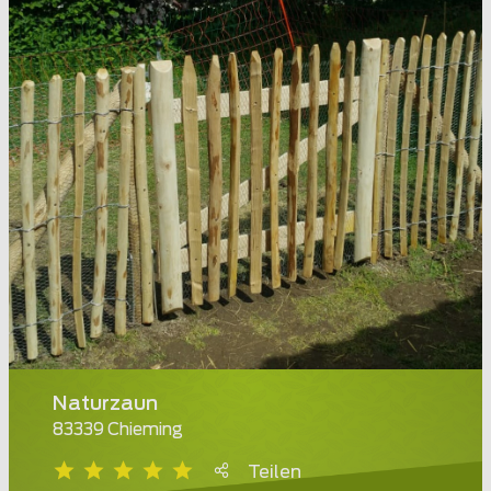
Naturzaun
83339 Chieming
Teilen