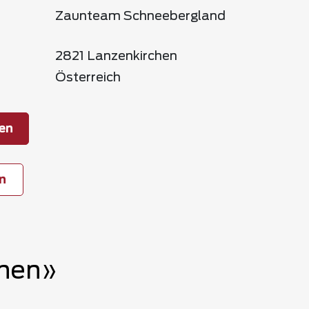
Zaunteam Schneebergland
2821 Lanzenkirchen
Österreich
en
n
chen»