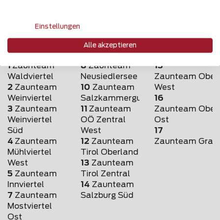
Einstellungen
Alle akzeptieren
1
Zaunteam
8
Zaunteam
15
Waldviertel
Neusiedlersee
Zaunteam Obers
2
Zaunteam
10
Zaunteam
West
Weinviertel
Salzkammergut
16
3
Zaunteam
11
Zaunteam
Zaunteam Obers
Weinviertel
OÖ Zentral
Ost
Süd
West
17
4
Zaunteam
12
Zaunteam
Zaunteam Graz
Mühlviertel
Tirol Oberland
West
13
Zaunteam
5
Zaunteam
Tirol Zentral
Innviertel
14
Zaunteam
7
Zaunteam
Salzburg Süd
Mostviertel
Ost