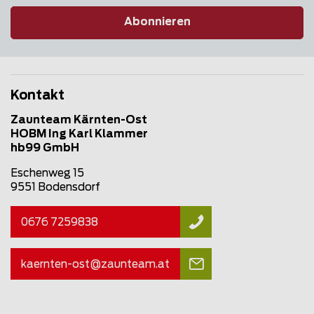
Abonnieren
Kontakt
Zaunteam Kärnten-Ost
HOBM Ing Karl Klammer
hb99 GmbH
Eschenweg 15
9551 Bodensdorf
0676 7259838
kaernten-ost@
zaunteam
.at