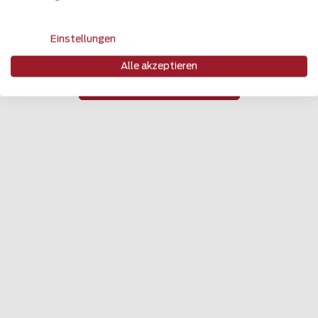
Aktuelle Google-Bewertungen
Einstellungen
Alle akzeptieren
Jetzt Feedback geben