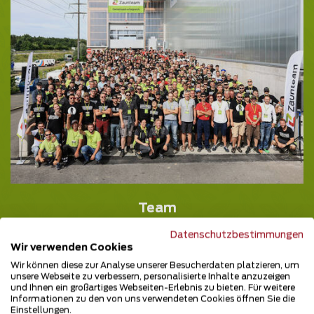
Team
Wir vom Zaunteam stellen unser starkes Team vor.
Datenschutzbestimmungen
Wir verwenden Cookies
Wir können diese zur Analyse unserer Besucherdaten platzieren, um
Team
unsere Webseite zu verbessern, personalisierte Inhalte anzuzeigen
und Ihnen ein großartiges Webseiten-Erlebnis zu bieten. Für weitere
Informationen zu den von uns verwendeten Cookies öffnen Sie die
Einstellungen.