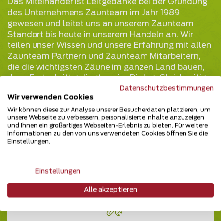
Das Miteinander ist Leitgedanke bei der Gründung
des Unternehmens Zaunteam im Jahr 1989
gewesen und leitet uns an unserem Zaunteam
Standort bis heute in unserem Handeln an. Wir
teilen unser Wissen und unsere Erfahrung mit allen
Zaunteam Partnern und Zaunteam Mitarbeitern,
die die wichtigsten Zäune im ganzen Land bauen,
denn Fortschritt gelingt nur im Dialog. Gleichzeitig
sind wir uns unserer gesellschaftlichen
Datenschutzbestimmungen
Wir verwenden Cookies
Verantwortung bewusst. Wir sind überzeugt, dass
wir als respektvolles Unternehmen mit dem Teilen
Wir können diese zur Analyse unserer Besucherdaten platzieren, um
unsere Webseite zu verbessern, personalisierte Inhalte anzuzeigen
unseres Erfolges mit unserem Umfeld bessere
und Ihnen ein großartiges Webseiten-Erlebnis zu bieten. Für weitere
Chancen für alle schaffen. Wir verstehen uns als
Informationen zu den von uns verwendeten Cookies öffnen Sie die
Einstellungen.
Team und leben dies: Starke Zäune. Starkes Team.
Zaunteam.
Einstellungen
Alle akzeptieren