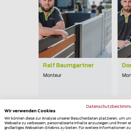
Erfahrung
km
Hobby
gebaute Zäune
Ralf Baumgartner
Do
Monteur
Mon
Zurück
Zurück
Zurück
Datenschutzbestimm
Wir verwenden Cookies
Wir können diese zur Analyse unserer Besucherdaten platzieren, um un
Webseite zu verbessern, personalisierte Inhalte anzuzeigen und Ihnen e
großartiges Webseiten-Erlebnis zu bieten. Für weitere Informationen z