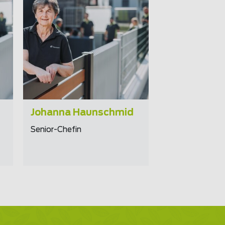
Erfahrung
km
Hobby
gebaute Zäune
Johanna Haunschmid
Senior-Chefin
Zurück
Zurück
Zurück