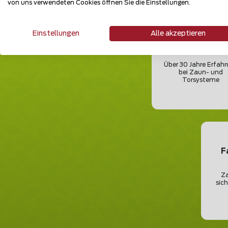
von uns verwendeten Cookies öffnen Sie die Einstellungen.
Einstellungen
Alle akzeptieren
Kompetentest
Anbieter
Über 30 Jahre Erfah
bei Zaun- und
Torsysteme
F
Za
sic