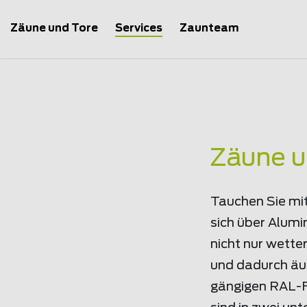
Zäune und Tore
Services
Zaunteam
Startseite
Services
Kataloge
Impressionenkat
Zäune u
Tauchen Sie mit
sich über Alumi
nicht nur wette
und dadurch äus
gängigen RAL-F