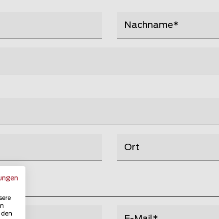
Nachname
Ort
ungen
sere
in
u den
E-Mail