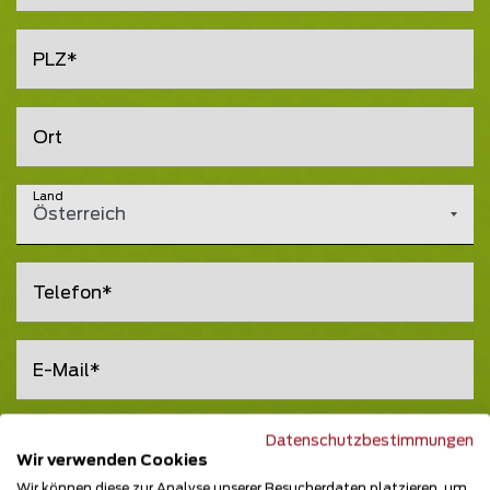
PLZ
Ort
Land
Österreich
Telefon
E-Mail
Datenschutzbestimmungen
Bitte wählen
Kundengruppe
Wir verwenden Cookies
Wir können diese zur Analyse unserer Besucherdaten platzieren, um