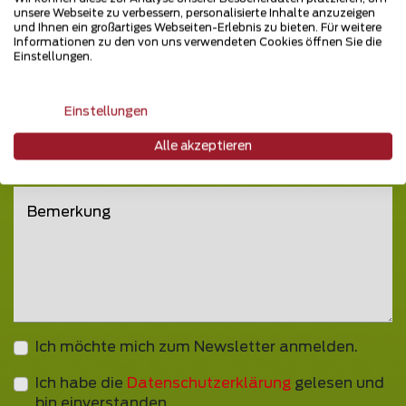
unsere Webseite zu verbessern, personalisierte Inhalte anzuzeigen
Bitte wählen
und Ihnen ein großartiges Webseiten-Erlebnis zu bieten. Für weitere
Wie sind Sie auf uns aufmerksam geworden?
Informationen zu den von uns verwendeten Cookies öffnen Sie die
Einstellungen.
Anhänge hinzufügen
Einstellungen
Alle akzeptieren
Bemerkung
Ich möchte mich zum Newsletter anmelden.
Ich habe die
Datenschutzerklärung
gelesen und
bin einverstanden.