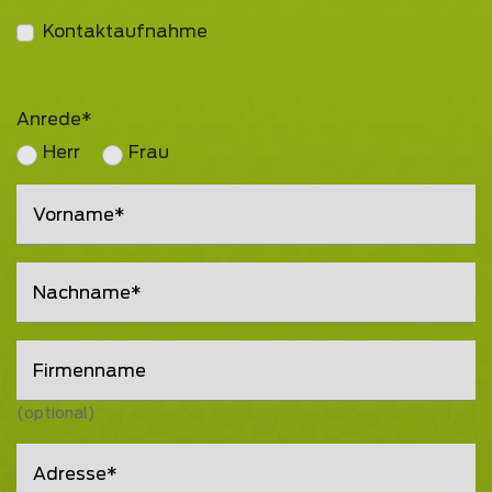
Kontaktaufnahme
Anrede
Herr
Frau
Vorname
Nachname
Firmenname
(optional)
Adresse