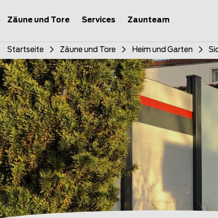
Zäune und Tore
Services
Zaunteam
Startseite
Zäune und Tore
Heim und Garten
Si