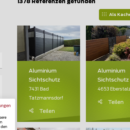
1378 Referenzen gefunden
Als Kach
Aluminium
Aluminium
Sichtschutz
Sichtschutz
7431 Bad
4653 Eberstalz
Tatzmannsdorf
Teilen
ungen
Teilen
sere
in
u den