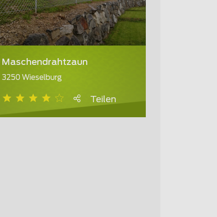
Maschendrahtzaun
3250 Wieselburg
Teilen