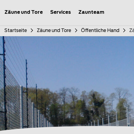
Zäune und Tore
Services
Zaunteam
Startseite
Zäune und Tore
Öffentliche Hand
Zä