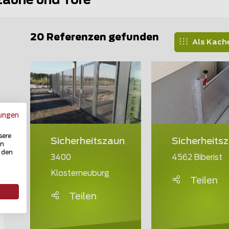
zäune und Tore
20 Referenzen gefunden
Als Kach
ungen
sere
Sicherheits
Sicherheitszaun
in
u den
4562 Biberist
3400
Klosterneuburg
Teilen
Teilen