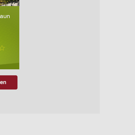
zaun
gen