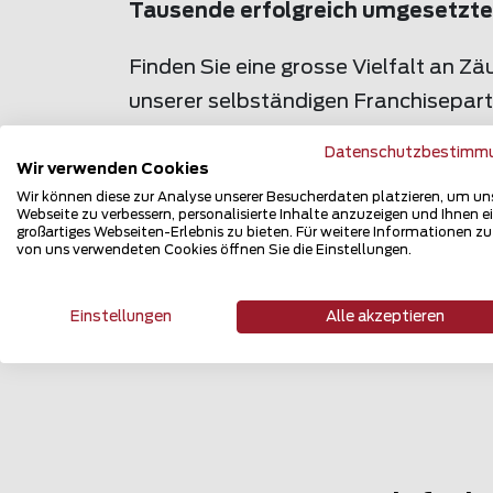
Tausende erfolgreich umgesetzte
Finden Sie eine grosse Vielfalt an 
unserer selbständigen Franchisepar
Produkt- und zum Teil Standortangab
Datenschutzbestimm
fachgerecht montierte Zaunsysteme i
Wir verwenden Cookies
Wir können diese zur Analyse unserer Besucherdaten platzieren, um un
ausfühlichn einblick in unsere Arbeit.
Webseite zu verbessern, personalisierte Inhalte anzuzeigen und Ihnen e
großartiges Webseiten-Erlebnis zu bieten. Für weitere Informationen z
von uns verwendeten Cookies öffnen Sie die Einstellungen.
Einstellungen
Alle akzeptieren