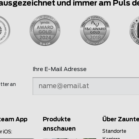
ausgezeichnet und immer am Puls d
Ihre E-Mail Adresse
tter an
team App
Produkte
Über Zaunt
anschauen
Standorte
r iOS: