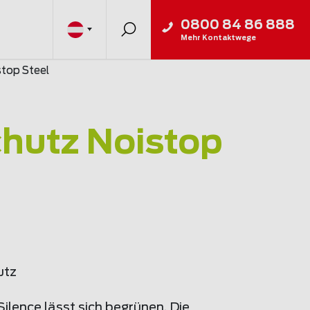
0800 84 86 888
Mehr Kontaktwege
stop Steel
chutz Noistop
utz
ilence lässt sich begrünen. Die