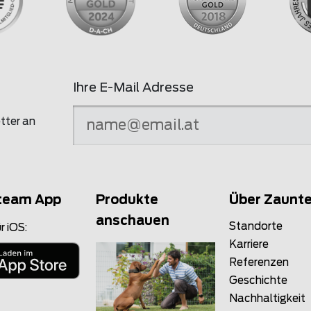
Ihre E-Mail Adresse
tter an
team App
Produkte
Über Zaunt
anschauen
Standorte
r iOS:
Karriere
Referenzen
Geschichte
Nachhaltigkeit