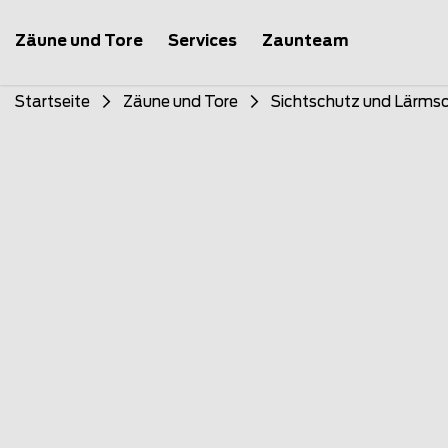
Zäune und Tore
Services
Zaunteam
Startseite
Zäune und Tore
Sichtschutz und Lärms