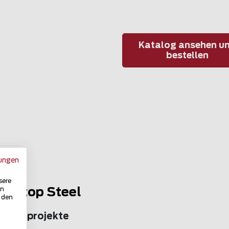
Katalog ansehen u
bestellen
ungen
sere
in
Noistop Steel
u den
 Zaunprojekte