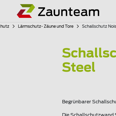
chutz
Lärmschutz- Zäune und Tore
Schallschutz Noi
Schalls
Steel
Begrünbarer Schallsch
Die Schallschutzwand S