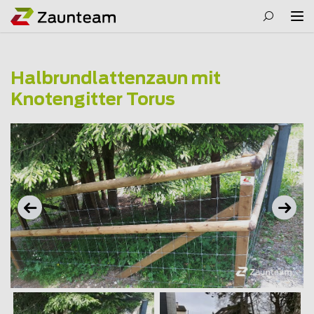
Halbrundlattenzaun mit
Knotengitter Torus