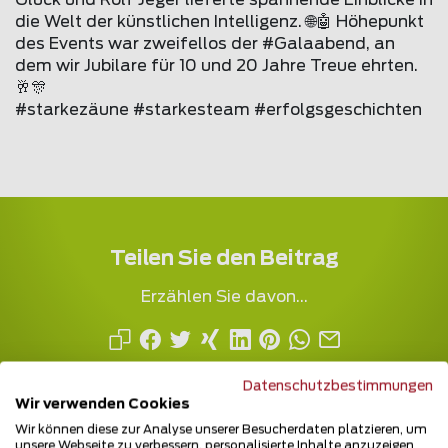
Glück und Rolf Jeger lieferte spannende Einblicke in
die Welt der künstlichen Intelligenz. 🌐🤖 Höhepunkt
des Events war zweifellos der #Galaabend, an
dem wir Jubilare für 10 und 20 Jahre Treue ehrten.
🥂🎊
#starkezäune #starkesteam #erfolgsgeschichten
Teilen Sie den Beitrag
Erzählen Sie davon...
Datenschutzbestimmungen
Wir verwenden Cookies
Wir können diese zur Analyse unserer Besucherdaten platzieren, um
unsere Webseite zu verbessern, personalisierte Inhalte anzuzeigen