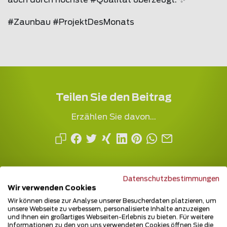
auch durch höchste #Qualität überzeugt. ✨
#Zaunbau #ProjektDesMonats
Teilen Sie den Beitrag
Erzählen Sie davon...
Datenschutzbestimmungen
Wir verwenden Cookies
Wir können diese zur Analyse unserer Besucherdaten platzieren, um
unsere Webseite zu verbessern, personalisierte Inhalte anzuzeigen
und Ihnen ein großartiges Webseiten-Erlebnis zu bieten. Für weitere
Mehrfach ausgezeichnet und immer am
Informationen zu den von uns verwendeten Cookies öffnen Sie die