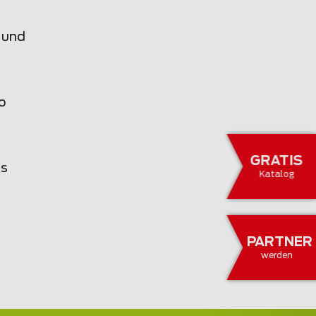
n und
so
GRATIS
es
Katalog
PARTNER
werden