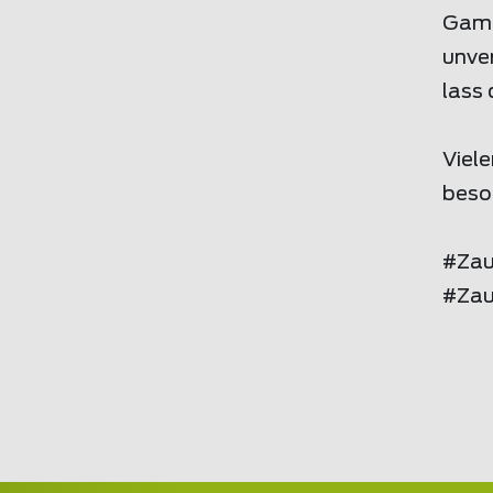
Games
unver
lass 
Viele
beso
#Zau
#Zau