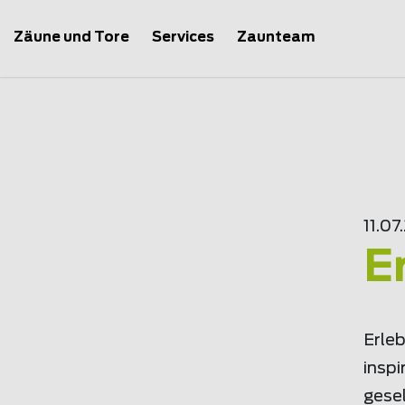
Zäune und Tore
Services
Zaunteam
11.07
E
Erle
insp
gese