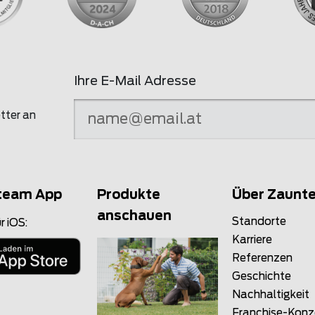
Ihre E-Mail Adresse
tter an
team App
Produkte
Über Zaunt
anschauen
Standorte
r iOS:
Karriere
Referenzen
Geschichte
Nachhaltigkeit
Franchise-Kon