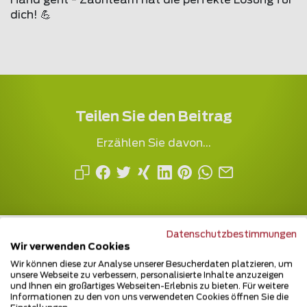
Hand geht - Zaunteam hat die perfekte Lösung für
dich! 💪
Teilen Sie den Beitrag
Erzählen Sie davon...
Datenschutzbestimmungen
Wir verwenden Cookies
Wir können diese zur Analyse unserer Besucherdaten platzieren, um
unsere Webseite zu verbessern, personalisierte Inhalte anzuzeigen
Mehrfach ausgezeichnet und immer am
und Ihnen ein großartiges Webseiten-Erlebnis zu bieten. Für weitere
Informationen zu den von uns verwendeten Cookies öffnen Sie die
Puls des Marktes