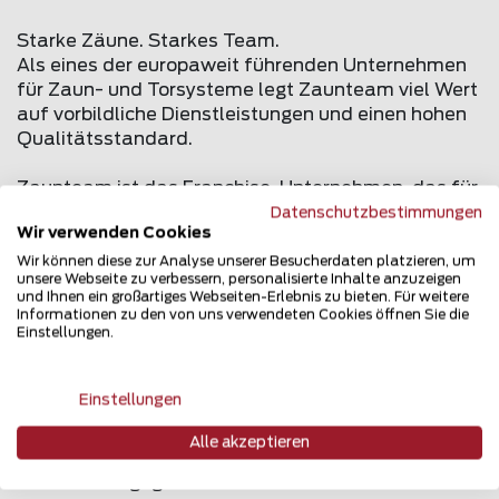
Starke Zäune. Starkes Team.
Als eines der europaweit führenden Unternehmen
für Zaun- und Torsysteme legt Zaunteam viel Wert
auf vorbildliche Dienstleistungen und einen hohen
Qualitätsstandard.
Zaunteam ist das Franchise-Unternehmen, das für
größte Auswahl, persönliche Beratung und
Datenschutzbestimmungen
Wir verwenden Cookies
fachgerechte Montage rund um Zäune und Tore für
Heim & Garten, Sicht- & Lärmschutz, Industrie &
Wir können diese zur Analyse unserer Besucherdaten platzieren, um
unsere Webseite zu verbessern, personalisierte Inhalte anzuzeigen
Sicherheit sowie Landwirtschaft & Tierhaltung
und Ihnen ein großartiges Webseiten-Erlebnis zu bieten. Für weitere
steht. Seit seiner Gründung im Jahr 1989 durch den
Informationen zu den von uns verwendeten Cookies öffnen Sie die
Einstellungen.
noch immer in der Geschäftsleitung tätigen Walter
"Wädi" Hübscher hat das Unternehmen über 100
Standorte in Deutschland, Österreich und der
Einstellungen
Schweiz aufgebaut. Zaunteam versteht und prägt
sein Handwerk und ist sich seiner Verantwortung
Alle akzeptieren
für richtungweisende Zaunmontage allen Partnern
und Kunden gegenüber bewusst. Franchisenehmer