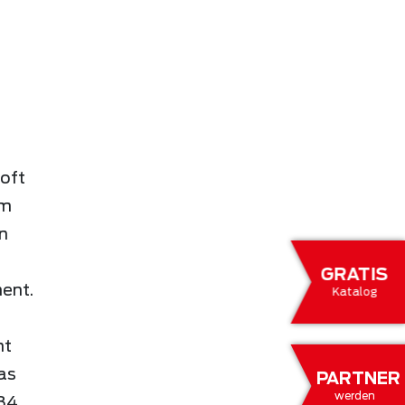
oft
am
n
GRATIS
ment.
Katalog
ht
das
PARTNER
werden
 84