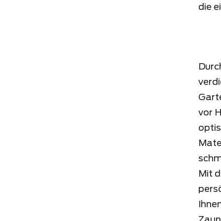
die e
Durch
verdi
Gart
vor 
opti
Mater
schmü
Mit 
pers
Ihnen
Zaun