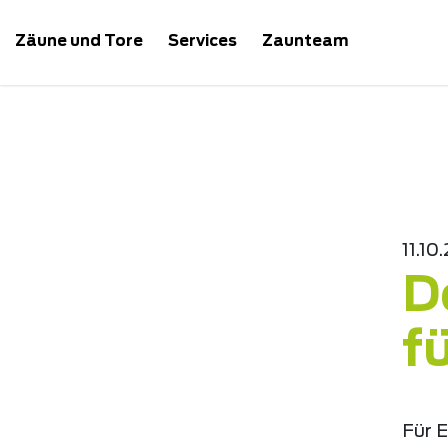
Zäune und Tore
Services
Zaunteam
11.10
D
f
Für E