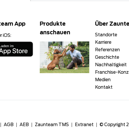
team App
Produkte
Über Zaunt
anschauen
Standorte
r iOS:
Karriere
Referenzen
Geschichte
Nachhaltigkeit
Franchise-Kon
Medien
Kontakt
AGB
AEB
Zaunteam TMS
Extranet
© Copyright 