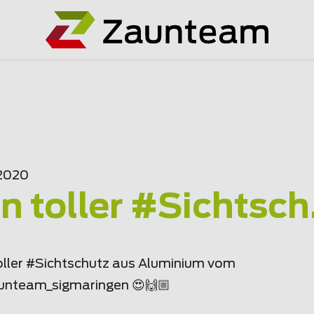
.2020
in toller #Sichtsch.
toller #Sichtschutz aus Aluminium vom
unteam
_sigmaringen 😍🙌🏼