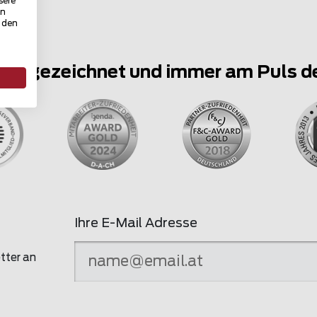
sere
in
u den
ausgezeichnet und immer am Puls d
Ihre E-Mail Adresse
tter an