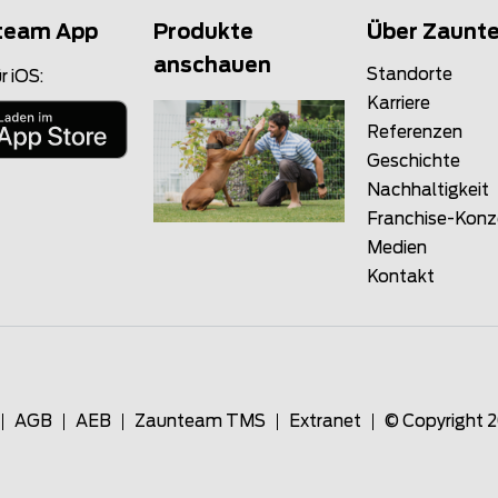
team App
Produkte
Über Zaunt
anschauen
Standorte
r iOS:
Karriere
Referenzen
Geschichte
Nachhaltigkeit
Franchise-Kon
Medien
Kontakt
AGB
AEB
Zaunteam TMS
Extranet
© Copyright 