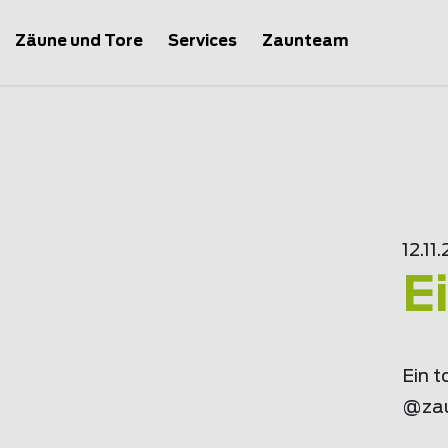
Zäune und Tore
Services
Zaunteam
12.11
E
Ein 
@
za