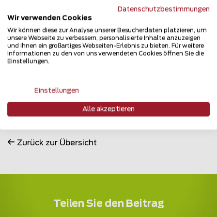
umgesetzter Zaun- und Torprojekte beweisen, dass
Datenschutzbestimmungen
sich das langjährige Konzept von Zaunteam
Wir verwenden Cookies
bewährt. Der Markt für Zäune und Tore ist weiterhin
Wir können diese zur Analyse unserer Besucherdaten platzieren, um
auf Wachstumskurs, gerade auch in schwierigen
unsere Webseite zu verbessern, personalisierte Inhalte anzuzeigen
Zeiten. Die Gebietsvergabe läuft weiter auf
und Ihnen ein großartiges Webseiten-Erlebnis zu bieten. Für weitere
Hochtouren. Darum gilt es jetzt die Chance zu
Informationen zu den von uns verwendeten Cookies öffnen Sie die
Einstellungen.
nutzen und ein freies Gebiet zur exklusiven
Bearbeitung zu sichern.
Einstellungen
Informieren Sie sich jetzt unverbindlich unter
www.
zaunteam
.com/franchising
oder Tel. 07432
Alle akzeptieren
940 95 28
Zurück zur Übersicht
Teilen Sie den Beitrag