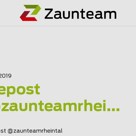
.2019
epost
@
zaunteam
rhei...
st @
zaunteam
rheintal