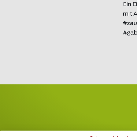
Ein E
mit 
#zau
#gab