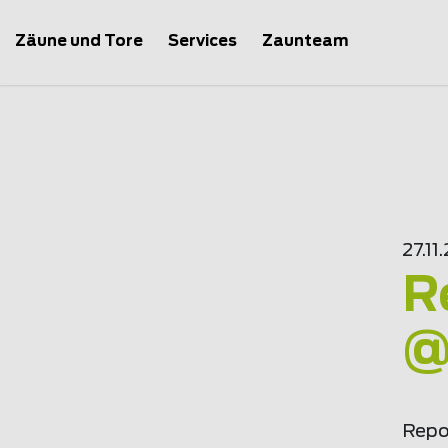
Zäune und Tore
Services
Zaunteam
27.11
R
Repo