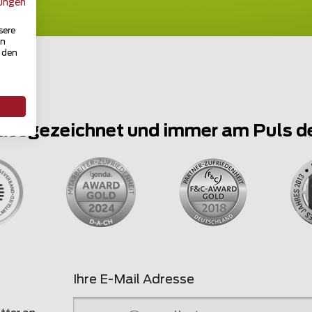
ungen
sere
in
u den
ausgezeichnet und immer am Puls d
Ihre E-Mail Adresse