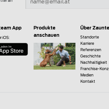
tter an
team App
Produkte
Über Zaunt
anschauen
Standorte
r iOS:
Karriere
Referenzen
Geschichte
Nachhaltigkeit
Franchise-Kon
Medien
Kontakt