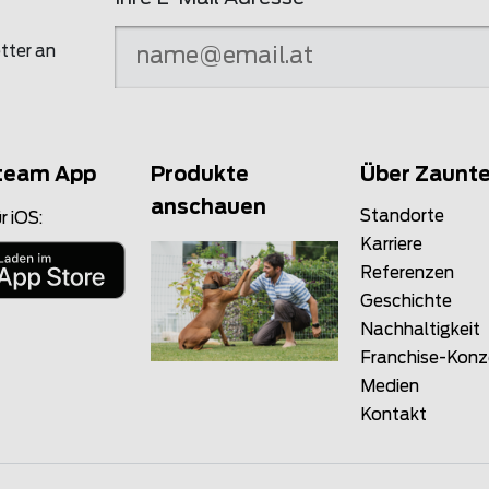
tter an
team App
Produkte
Über Zaunt
anschauen
Standorte
r iOS:
Karriere
Referenzen
Geschichte
Nachhaltigkeit
Franchise-Kon
Medien
Kontakt