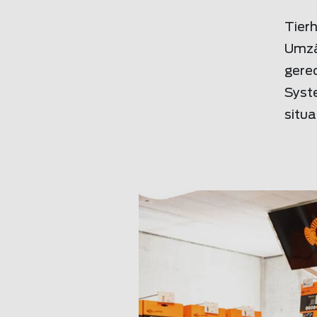
Tierh
Umzä
gere
Syste
situa