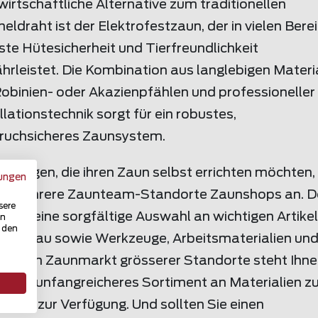
wirtschaftliche Alternative zum traditionellen
eldraht ist der Elektrofestzaun, der in vielen Bere
te Hütesicherheit und Tierfreundlichkeit
rleistet. Die Kombination aus langlebigen Materi
Robinien- oder Akazienpfählen und professioneller
llationstechnik sorgt für ein robustes,
ruchsicheres Zaunsystem.
iejenigen, die ihren Zaun selbst errichten möchten,
ungen
en mehrere Zaunteam-Standorte Zaunshops an. D
sere
n Sie eine sorgfältige Auswahl an wichtigen Artikel
in
u den
Zaunbau sowie Werkzeuge, Arbeitsmaterialien un
hör. Im Zaunmarkt grösserer Standorte steht Ihn
m ein unfangreicheres Sortiment an Materialien 
tkauf zur Verfügung. Und sollten Sie einen