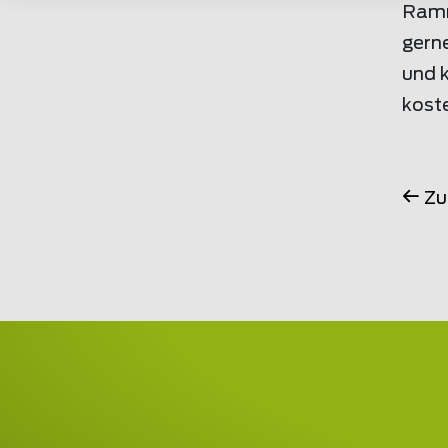
Ramm
gern
und 
kost
Zu