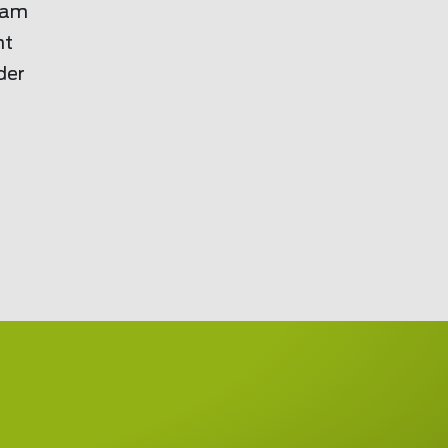
eam
ht
der