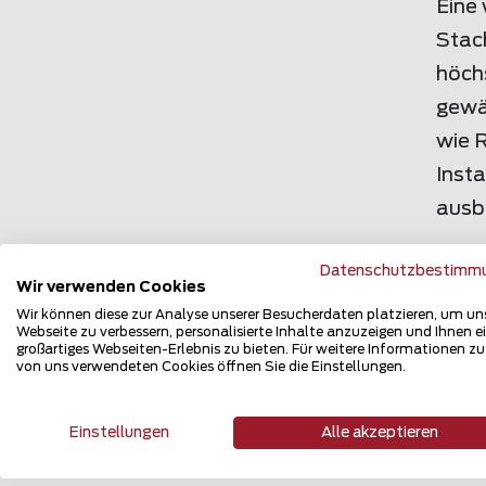
Eine 
Stach
höchs
gewäh
wie 
Insta
ausb
Für d
Datenschutzbestimm
Wir verwenden Cookies
biet
Wir können diese zur Analyse unserer Besucherdaten platzieren, um un
finde
Webseite zu verbessern, personalisierte Inhalte anzuzeigen und Ihnen e
großartiges Webseiten-Erlebnis zu bieten. Für weitere Informationen z
den 
von uns verwendeten Cookies öffnen Sie die Einstellungen.
Zube
zude
Einstellungen
Alle akzeptieren
Direk