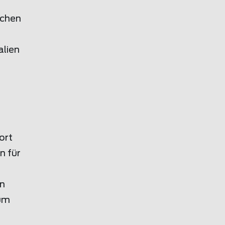
ichen
alien
ort
n für
d
en
zum