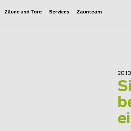
Zäune und Tore
Services
Zaunteam
20.1
S
b
e