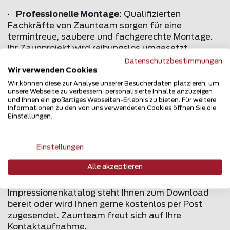
·
Professionelle Montage:
Qualifizierten
Fachkräfte von Zaunteam sorgen für eine
termintreue, saubere und fachgerechte Montage.
Ihr Zaunprojekt wird reibungslos umgesetzt.
Datenschutzbestimmungen
·
Nachhaltige Qualität:
Zaunteam setzt auf
Wir verwenden Cookies
langlebige, wetterfeste Materialien und
Wir können diese zur Analyse unserer Besucherdaten platzieren, um
hochwertige Verarbeitung – für Zäune, die über
unsere Webseite zu verbessern, personalisierte Inhalte anzuzeigen
und Ihnen ein großartiges Webseiten-Erlebnis zu bieten. Für weitere
viele Jahre hinweg schön und funktional bleiben.
Informationen zu den von uns verwendeten Cookies öffnen Sie die
Einstellungen.
Ein Zaun von Zaunteam ist mehr als nur ein Produkt
– er ist ein Statement. Für Sicherheit. Für Stil. Für
Lebensqualität. Lassen Sie sich inspirieren.
Einstellungen
Entdecken Sie das umfangreiche Angebot sowie
Alle akzeptieren
die zahlreichen Referenzen und Kataloge, die bei
Zaunteam online zur Verfügung stehen. Der neue
Impressionenkatalog steht Ihnen zum Download
bereit oder wird Ihnen gerne kostenlos per Post
zugesendet. Zaunteam freut sich auf Ihre
Kontaktaufnahme.