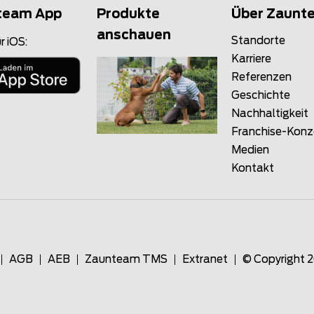
team App
Produkte
Über Zaunt
anschauen
Standorte
r iOS:
Karriere
Referenzen
Geschichte
Nachhaltigkeit
Franchise-Kon
Medien
Kontakt
AGB
AEB
Zaunteam TMS
Extranet
© Copyright 