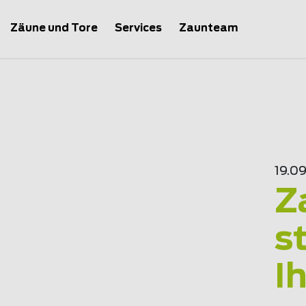
Zäune und Tore
Services
Zaunteam
19.09
Z
s
I