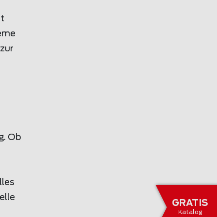
t
teme
 zur
g. Ob
lles
elle
GRATIS
Katalog