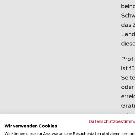
bein
Schw
das 
Land
dies
Profi
ist f
Seite
oder
errei
Grat
Infor
Datenschutzbestimm
www
Wir verwenden Cookies
Wir können diese zur Analyse unserer Besucherdaten platzieren, um un