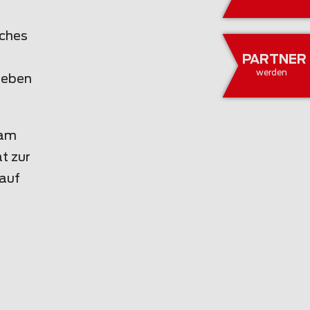
lches
PARTNER
werden
 eben
eam
t zur
Kauf