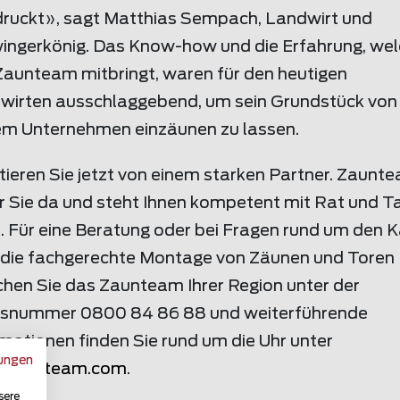
druckt», sagt Matthias Sempach, Landwirt und
ingerkönig. Das Know-how und die Erfahrung, we
Zaunteam mitbringt, waren für den heutigen
wirten ausschlaggebend, um sein Grundstück von
em Unternehmen einzäunen zu lassen.
tieren Sie jetzt von einem starken Partner. Zaunt
ür Sie da und steht Ihnen kompetent mit Rat und Ta
. Für eine Beratung oder bei Fragen rund um den 
 die fachgerechte Montage von Zäunen und Toren
chen Sie das Zaunteam Ihrer Region unter der
isnummer 0800 84 86 88 und weiterführende
mationen finden Sie rund um die Uhr unter
ungen
.
zaunteam
.com
.
sere