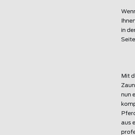
Wenn 
Ihne
in de
Seite
Mit 
Zaun
nun 
komp
Pfer
aus e
prof