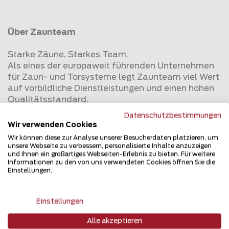
Über Zaunteam
Starke Zäune. Starkes Team.
Als eines der europaweit führenden Unternehmen
für Zaun- und Torsysteme legt Zaunteam viel Wert
auf vorbildliche Dienstleistungen und einen hohen
Qualitätsstandard.
Datenschutzbestimmungen
Zaunteam ist das Franchise-Unternehmen, das für
Wir verwenden Cookies
grösste Auswahl, persönliche Beratung und
Wir können diese zur Analyse unserer Besucherdaten platzieren, um
fachgerechte Montage rund um Zäune und Tore für
unsere Webseite zu verbessern, personalisierte Inhalte anzuzeigen
und Ihnen ein großartiges Webseiten-Erlebnis zu bieten. Für weitere
Heim & Garten, Sicht- & Lärmschutz, Industrie &
Informationen zu den von uns verwendeten Cookies öffnen Sie die
Sicherheit sowie Landwirtschaft & Tierhaltung
Einstellungen.
steht. Seit seiner Gründung im Jahr 1989 durch den
noch immer in der Geschäftsleitung tätigen Walter
"Wädi" Hübscher hat das Unternehmen über 100
Einstellungen
Standorte in Deutschland, Österreich und der
Alle akzeptieren
Schweiz aufgebaut. Zaunteam versteht und prägt