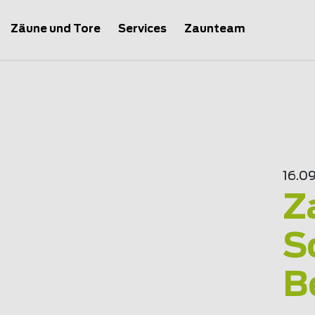
Zäune und Tore
Services
Zaunteam
16.0
Z
S
B