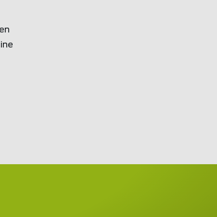
gen
eine