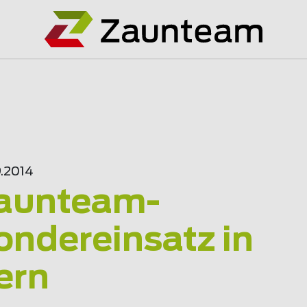
9.2014
aunteam-
ondereinsatz in
ern