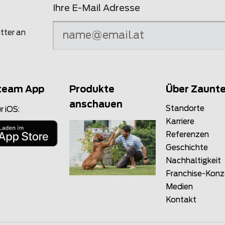
Ihre E-Mail Adresse
tter an
team App
Produkte
Über Zaunt
anschauen
Standorte
r iOS:
Karriere
Referenzen
Geschichte
Nachhaltigkeit
Franchise-Kon
Medien
Kontakt