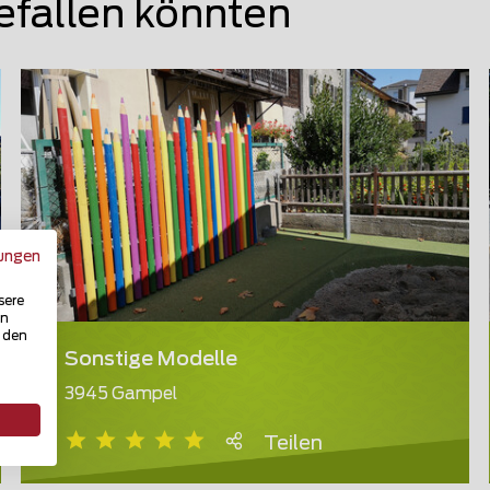
efallen könnten
ungen
sere
in
u den
Sonstige Modelle
3945 Gampel
Teilen