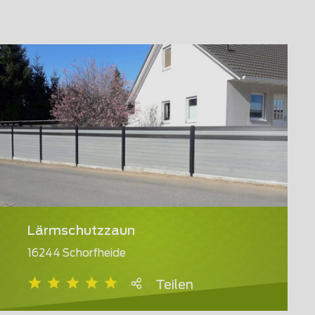
Lärmschutzzaun
16244 Schorfheide
Teilen