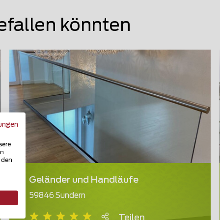
efallen könnten
ungen
sere
in
u den
Geländer und Handläufe
59846 Sundern
Teilen