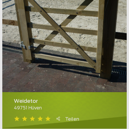
Weidetor
49751 Hüven
Teilen